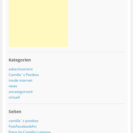
Kategorien
advertisement
Camilla´s Postbox
inside internet
news
uncategorized
virtuell
Seiten
camilla´s postbox
FotoFacebookArt
Fotos by Camilla Luponox