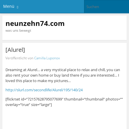
Menü
neunzehn74.com
was uns bewegt
[Alurel]
Veröffentlicht von
Camilla Luponox
Dreaming at Alurel… a very mystical place to relax and chill, you can
also rent your own home or buy land there if you are interested… I
loved this place to make my pictures…
http://slurl.com/secondlife/Alurel/195/140/24
[flickrset id=“72157628795077699″ thumbnail=“thumbnail“ photos=““
overlay=“true“ size=“large“]