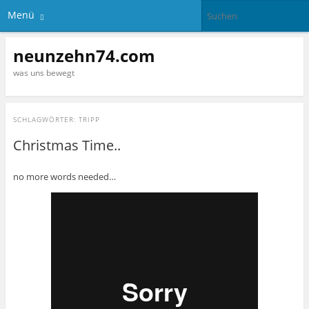
Menü
neunzehn74.com
was uns bewegt
SCHLAGWÖRTER:
TRIPP
Christmas Time..
no more words needed…