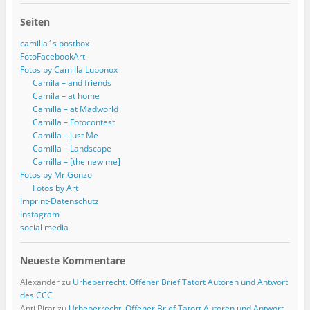
Seiten
camilla´s postbox
FotoFacebookArt
Fotos by Camilla Luponox
Camila – and friends
Camila – at home
Camilla – at Madworld
Camilla – Fotocontest
Camilla – just Me
Camilla – Landscape
Camilla – [the new me]
Fotos by Mr.Gonzo
Fotos by Art
Imprint-Datenschutz
Instagram
social media
Neueste Kommentare
Alexander
zu
Urheberrecht. Offener Brief Tatort Autoren und Antwort
des CCC
Anti Pirat
zu
Urheberrecht. Offener Brief Tatort Autoren und Antwort