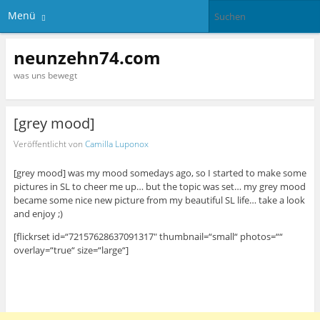
Menü
neunzehn74.com
was uns bewegt
[grey mood]
Veröffentlicht von
Camilla Luponox
[grey mood] was my mood somedays ago, so I started to make some
pictures in SL to cheer me up… but the topic was set… my grey mood
became some nice new picture from my beautiful SL life… take a look
and enjoy ;)
[flickrset id=“72157628637091317″ thumbnail=“small“ photos=““
overlay=“true“ size=“large“]