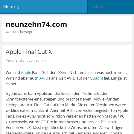
Menü
neunzehn74.com
was uns bewegt
Apple Final Cut X
Veröffentlicht von
admin
Wir sind
Apple
Fans. Seit den 90ern. Nicht erst seit i-was auch immer.
Wir sind aber auch
AVID
Fans. Seit AVID auf der
Quadra
lief. Lange ist
es her.
Irgendwann kam Apple auf die Idee in den Profimarkt der
Schnittsysteme einzusteigen und brachte neben iMovie -für den
Heimgebrauch- Final Cut auf den Markt. Die ersten Versionen waren
wirklich extrem schlecht. Aber mit Hilfe von vielen begeisterten Apple
Fans, die es AVID nicht so wirklich verziehen hatten von Mac auf PC
zu wechseln, wurde FC-Pro immer besser und besser. Die letzte
Version vor „X“ lässt eigentlich keine Wünsche offen. Alle wichtigen
Medienformate um den Austausch mit Kameras, anderen Schnitt-